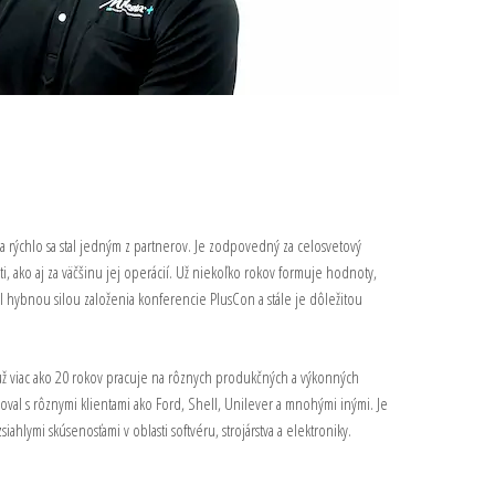
a rýchlo sa stal jedným z partnerov. Je zodpovedný za celosvetový
i, ako aj za väčšinu jej operácií. Už niekoľko rokov formuje hodnoty,
l hybnou silou založenia konferencie PlusCon a stále je dôležitou
už viac ako 20 rokov pracuje na rôznych produkčných a výkonných
oval s rôznymi klientami ako Ford, Shell, Unilever a mnohými inými. Je
ahlymi skúsenosťami v oblasti softvéru, strojárstva a elektroniky.