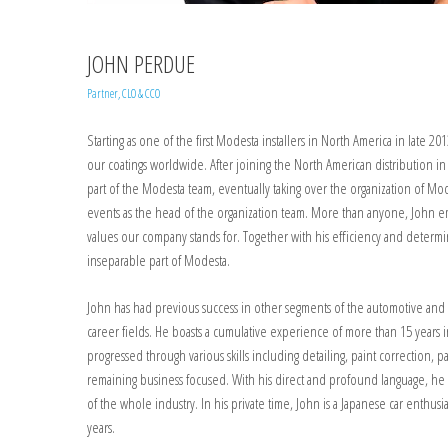
JOHN PERDUE
Partner, CLO & CCO
Starting as one of the first Modesta installers in North America in late 2
our coatings worldwide. After joining the North American distribution i
part of the Modesta team, eventually taking over the organization of M
events as the head of the organization team. More than anyone, John em
values our company stands for. Together with his efficiency and determi
inseparable part of Modesta.
John has had previous success in other segments of the automotive and r
career fields. He boasts a cumulative experience of more than 15 years i
progressed through various skills including detailing, paint correction, p
remaining business focused. With his direct and profound language, he
of the whole industry. In his private time, John is a Japanese car enthusi
years.