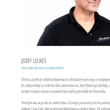
JOZEF LELKES
Team Leader Operations, Európske stredisko
Úlohou Jozefa je zvládnuť skladovacie a finalizačné procesy v európsko
Je zodpovedný za vedenie tímu zamestnancov, ktorí finalizujú výrobky, oz
sa stará o správu strojov a zariadení pre naše pracoviská na Slovensku.
Pred tým ako sa pridal do nášho tímu v Európe pracoval Jozef na podobn
vrátane Coca-Cola, kde sa venoval skladovaniu a správe tímov. Vo voľnom 