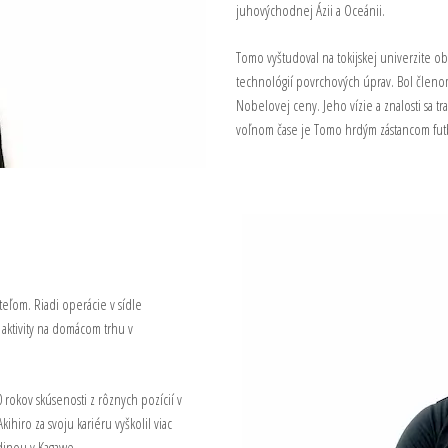
juhovýchodnej Ázii a Oceánii.
Tomo vyštudoval na tokijskej univerzite o
technológií povrchových úprav. Bol členom
Nobelovej ceny. Jeho vízie a znalosti sa 
voľnom čase je Tomo hrdým zástancom fut
teľom. Riadi operácie v sídle
 aktivity na domácom trhu v
 rokov skúsenosti z rôznych pozícií v
iro za svoju kariéru vyškolil viac
odinou v Kagawe.