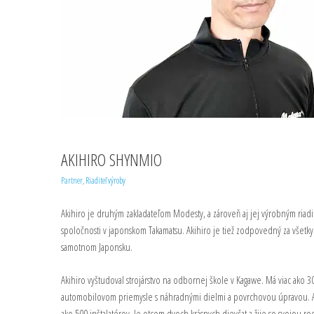
AKIHIRO SHYNMIO
Partner, Riaditeľ výroby
Akihiro je druhým zakladateľom Modesty, a zároveň aj jej výrobným riadi
spoločnosti v japonskom Takamatsu. Akihiro je tiež zodpovedný za všetky
samotnom Japonsku.
Akihiro vyštudoval strojárstvo na odbornej škole v Kagawe. Má viac ako 30
automobilovom priemysle s náhradnými dielmi a povrchovou úpravou. Akih
ako 500 inštalatérov. Je otcom dvoch krásnych dievčat a žije so svojou r