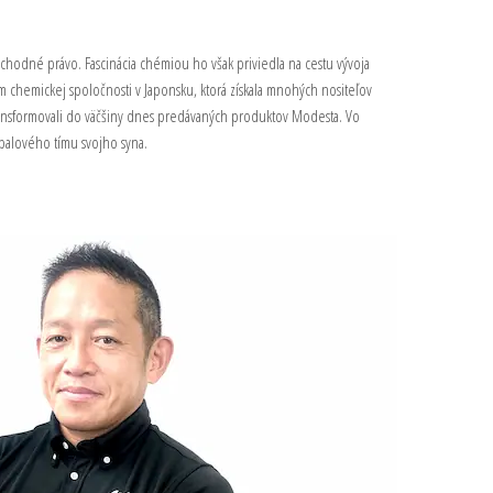
bchodné právo. Fascinácia chémiou ho však priviedla na cestu vývoja
 chemickej spoločnosti v Japonsku, ktorá získala mnohých nositeľov
transformovali do väčšiny dnes predávaných produktov Modesta. Vo
balového tímu svojho syna.