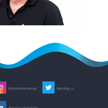
@modestainternational
@modesta_co
@modesta-international