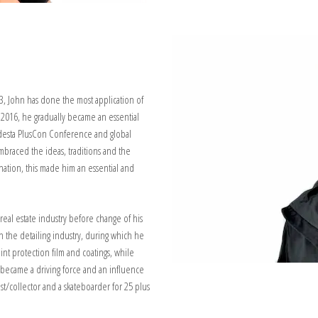
013, John has done the most application of
n 2016, he gradually became an essential
odesta PlusCon Conference and global
braced the ideas, traditions and the
nation, this made him an essential and
eal estate industry before change of his
n the detailing industry, during which he
aint protection film and coatings, while
 became a driving force and an influence
ast/collector and a skateboarder for 25 plus