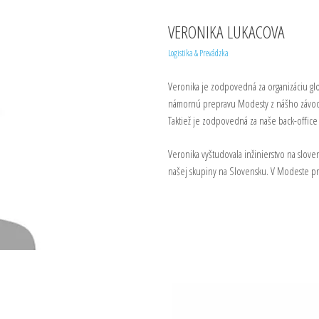
VERONIKA LUKACOVA
Logistika & Prevádzka
Veronika je zodpovedná za organizáciu glo
námornú prepravu Modesty z nášho závodu 
Taktiež je zodpovedná za naše back-office
Veronika vyštudovala inžinierstvo na slove
našej skupiny na Slovensku. V Modeste pr