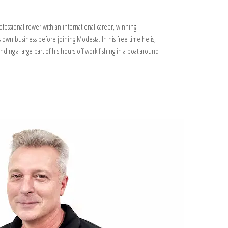
ofessional rower with an international career, winning
 own business before joining Modesta. In his free time he is,
nding a large part of his hours off work fishing in a boat around