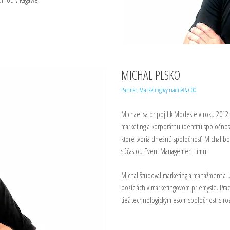
MICHAL PLSKO
Partner, Marketingový riaditeľ & COO
Michael sa pripojil k Modeste v roku 2012 
marketing a korporátnu identitu spoločnost
ktoré tvoria dnešnú spoločnosť. Michal bo
súčasťou Event Management tímu.
Michal študoval marketing a manažment a 
pozíciách v marketingovom priemysle. Prac
tiež technologickým esom spoločnosti s rozsi