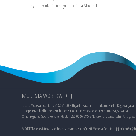
pohybuje v okolí miestnych lokalít na Slovensku.
MODESTA WORLDWIDE JE:
Japan: Modesta Co. Ltd., 761-8054, 20-3 Higashi Hazemachi, Takamatsushi, Kagawa, Japan
Europe: Brands Alliance Distribution s.r.o., Landererova 8, 81109 Bratislava, Slovakia
Other regions: Goshu Keikaku Pty Ltd., 250-0086, 345-5 Nakasone, Odawarashi, Kanagawa
MODESTA je registrovaná ochranná známka spoločnosti Modesta Co. Ltd. a jej pridružených 