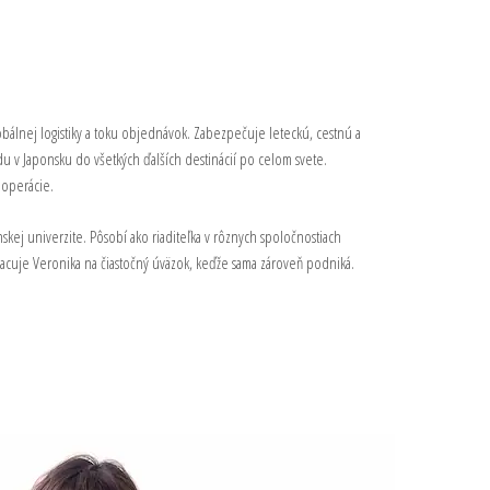
bálnej logistiky a toku objednávok. Zabezpečuje leteckú, cestnú a
v Japonsku do všetkých ďalších destinácií po celom svete.
 operácie.
nskej univerzite. Pôsobí ako riaditeľka v rôznych spoločnostiach
acuje Veronika na čiastočný úväzok, keďže sama zároveň podniká.