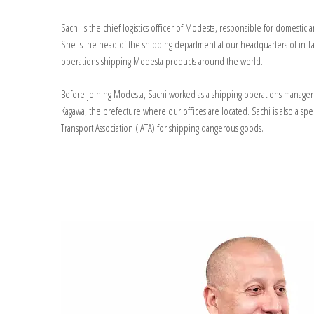
Sachi is the chief logistics officer of Modesta, responsible for domestic 
She is the head of the shipping department at our headquarters of in Tak
operations shipping Modesta products around the world.
Before joining Modesta, Sachi worked as a shipping operations manager 
Kagawa, the prefecture where our offices are located. Sachi is also a speci
Transport Association (IATA) for shipping dangerous goods.