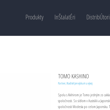
Produkty
InŠtalatÉri
DistribÚtori
TOMO KASHINO
Partner, Riaditeľ pre výskum a vývoj
Spolu s Akihirom je Tomo jedným zo zakl
spoločnosti. So sídlom v Austrálii a Japonsk
spoločnosti Modesta po celom Japonsku. 