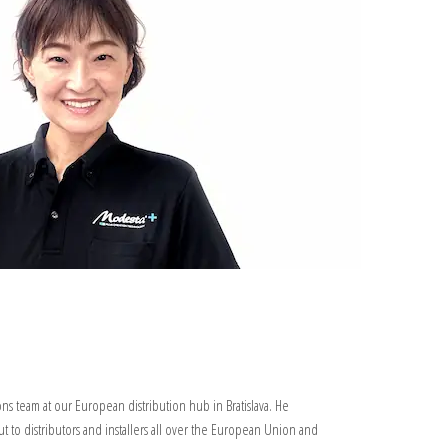
ns team at our European distribution hub in Bratislava. He
ut to distributors and installers all over the European Union and