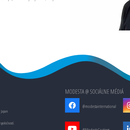
MODESTA @ SOCIÁLNE MÉDIÁ
@modestainternational
, Japan
spoločností.
@ModestaCoatings