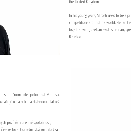
the United Kingdom.
In his young years, Mirosh used to be a pr
competitions around the world. He ran his
together with Jozef, an avid fisherman, spe
Bratislava.
m distribučnom uzle spoločnosti Modesta.
načujú ich a balia na distribúciu. Taktiež
ých pozíciách pre iné spoločnosti,
čase je Jozef horlivým rybárom, ktorý sa